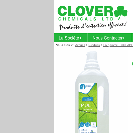
Vous êtes ici
:
Accueil
>
Produits
>
La gamme ECOLAB