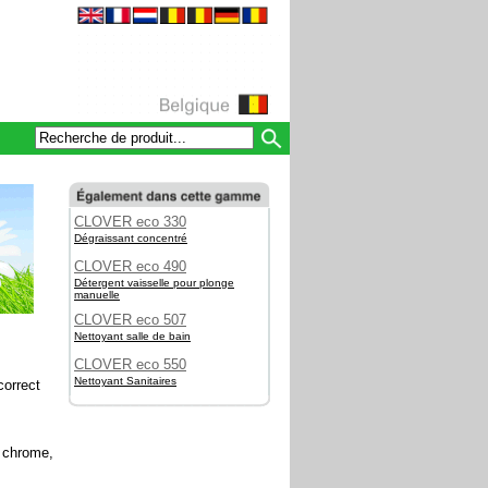
CLOVER eco 330
Dégraissant concentré
CLOVER eco 490
Détergent vaisselle pour plonge
manuelle
CLOVER eco 507
Nettoyant salle de bain
CLOVER eco 550
Nettoyant Sanitaires
correct
e chrome,