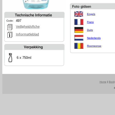
Engels
497
Code:
Frans
Veiligheidsfiche
Duits
Informatieblad
Nederlands
Roemeense
6 x 750ml
Home
|
Bedri