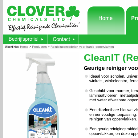
:
Home
>
Producten
>
Reinigingsmiddelen voor harde oppervlakten
U bent hier
CleanIT (Re
Geurige reiniger voo
Ideaal voor scholen, univer
winkels, winkelcentra, ferr
Geschikt voor marmer, terra
laminaatvloeren, metaalpoli
met water afwasbare opper
Een dikvloeibare blauwe vl
en eenvoudige toepassing. C
reinigen van oppervlakken.
Een geurig reinigingsmiddel
oppervlakken, en deze opper